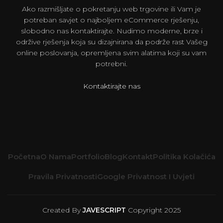
Ako razmišljate o pokretanju web trgovine ili Vam je
potreban savjet o najboljem eCommerce rješenju,
slobodno nas kontaktirajte. Nudimo moderne, brze i
održive rješenja koja su dizajnirana da podrže rast Vašeg
online poslovanja, opremljena svim alatima koji su vam
potrebni.
Kontaktirajte nas
Početna
O Nama
Portfolio
Blog
Kontakt
Politika Kolačića
Pravila Privatnosti
Google Privatnost I Uvjeti
Created By
JAVESCRIPT
Copyright
2025