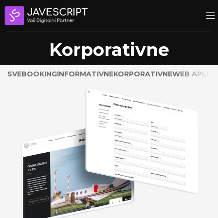
Korporativne
SVE
BOOKING
INFORMATIVNE
KORPORATIVNE
WEB APLIKA